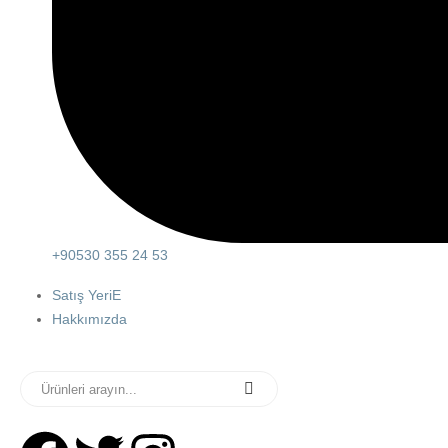
+90530 355 24 53
Satış YeriE
Hakkımızda