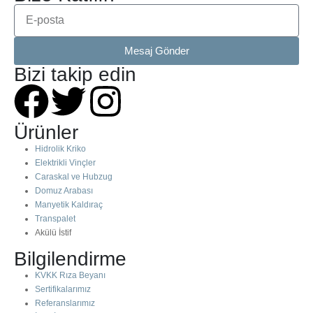
Mesaj Gönder
Bizi takip edin
Ürünler
Hidrolik Kriko
Elektrikli Vinçler
Caraskal ve Hubzug
Domuz Arabası
Manyetik Kaldıraç
Transpalet
Akülü İstif
Bilgilendirme
KVKK Rıza Beyanı
Sertifikalarımız
Referanslarımız