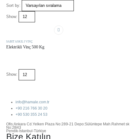
Sort by:
Show:
SABIT ASKILI VINÇ
Elektrikli Vinç 500 Kg
Show:
info@hamale.com.tr
+90 216 766 30 20
+90 530 355 24 53
Ofis:Ankara Cd.Yelken Plaza No:289-21 Depo:Sülüntepe Mah.Rahmet sk
No:2B43
Pendik-İstanbul-Türkiye
Bize Katılın