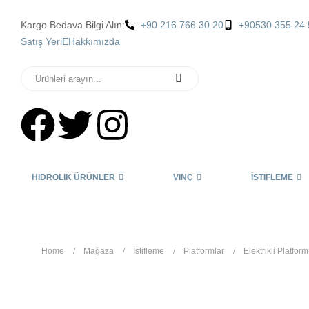
Kargo Bedava Bilgi Alın:
+90 216 766 30 20
+90530 355 24 
Satış YeriE
Hakkımızda
HIDROLIK ÜRÜNLER
VINÇ
İSTIFLEME
Home
Mağaza
İstifleme
Platformlar
Elektrikli Platform
Elektrikli Platform