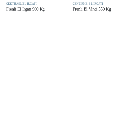
ÇEKTIRME
,
EL IRGATI
ÇEKTIRME
,
EL IRGATI
Frenli El Irgatı 900 Kg
Frenli El Vinci 550 Kg