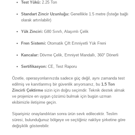
Test Yükü:
2.25 Ton
Standart Zincir Uzunluğu:
Genellikle 1.5 metre (İsteğe bağlı
olarak artırılabilir)
Yük Zinciri:
G80 Sınıfı, Alaşımlı Çelik
Fren Sistemi:
Otomatik Çift Emniyetli Yük Freni
Kancalar:
Dövme Çelik, Emniyet Mandallı, 360° Dönerli
Sertifikasyon:
CE, Test Raporu
Özetle, operasyonlarınızda sadece güç değil, aynı zamanda test
edilmiş ve kanıtlanmış bir güvenlik arıyorsanız, bu
1.5 Ton
Zincirli Çektirme
sizin için doğru seçimdir. Teknik destek almak
ve projenize en uygun çözümü bulmak için bugün uzman
ekibimizle iletişime geçin.
Siparişiniz onaylandıktan sonra ürün sevk edilecektir. Teslim
süresi, bulunduğunuz bölgeye ve seçtiğiniz nakliye şirketine göre
değişiklik gösterebilir.