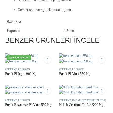
Gemi inşası ve ağır ekipman taşıma
özellikler
Kapasite
1.5 ton
BENZER ÜRÜNLERİ İNCELE
ÖNE ÇIKANLAR
ÇEKTIRME
,
EL IRGATI
ÇEKTIRME
,
EL IRGATI
Frenli El Irgatı 900 Kg
Frenli El Vinci 550 Kg
ÇEKTIRME
,
EL IRGATI
ÇEKTIRME
,
HALATLI ÇEKTIRME (TRIFOR)
Frenli Paslanmaz El Vinci 550 Kg
Halatlı Çektirme Trifor 3200 Kg