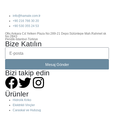
info@hamale.com.tr
+90 216 766 30 20
+90 530 355 24 53
Ofis:Ankara Cd.Yelken Plaza No:289-21 Depo:Sülüntepe Mah.Rahmet sk
No:2B43
Pendik-İstanbul-Türkiye
Bize Katılın
Mesaj Gönder
Bizi takip edin
Ürünler
Hidrolik Kriko
Elektrikli Vinçler
Caraskal ve Hubzug