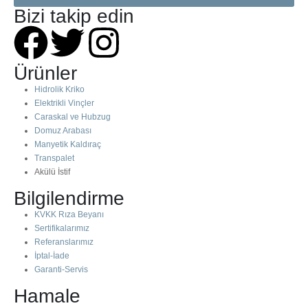
Bizi takip edin
Ürünler
Hidrolik Kriko
Elektrikli Vinçler
Caraskal ve Hubzug
Domuz Arabası
Manyetik Kaldıraç
Transpalet
Akülü İstif
Bilgilendirme
KVKK Rıza Beyanı
Sertifikalarımız
Referanslarımız
İptal-İade
Garanti-Servis
Hamale