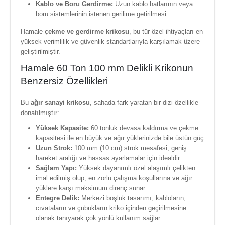
Kablo ve Boru Gerdirme:
Uzun kablo hatlarının veya
boru sistemlerinin istenen gerilime getirilmesi.
Hamale
çekme ve gerdirme krikosu
, bu tür özel ihtiyaçları en
yüksek verimlilik ve güvenlik standartlarıyla karşılamak üzere
geliştirilmiştir.
Hamale 60 Ton 100 mm Delikli Krikonun
Benzersiz Özellikleri
Bu
ağır sanayi krikosu
, sahada fark yaratan bir dizi özellikle
donatılmıştır:
Yüksek Kapasite:
60 tonluk devasa kaldırma ve çekme
kapasitesi ile en büyük ve ağır yüklerinizde bile üstün güç.
Uzun Strok:
100 mm (10 cm) strok mesafesi, geniş
hareket aralığı ve hassas ayarlamalar için idealdir.
Sağlam Yapı:
Yüksek dayanımlı özel alaşımlı çelikten
imal edilmiş olup, en zorlu çalışma koşullarına ve ağır
yüklere karşı maksimum direnç sunar.
Entegre Delik:
Merkezi boşluk tasarımı, kabloların,
cıvataların ve çubukların kriko içinden geçirilmesine
olanak tanıyarak çok yönlü kullanım sağlar.