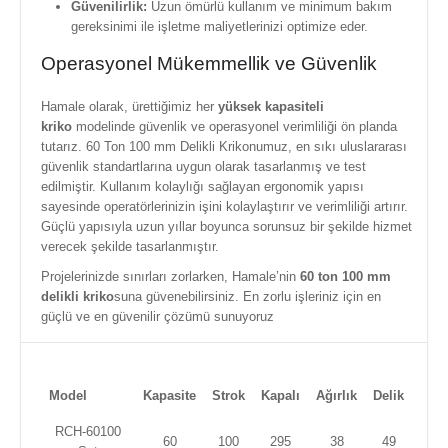
Güvenilirlik:
Uzun ömürlü kullanım ve minimum bakım
gereksinimi ile işletme maliyetlerinizi optimize eder.
Operasyonel Mükemmellik ve Güvenlik
Hamale olarak, ürettiğimiz her
yüksek kapasiteli
kriko
modelinde güvenlik ve operasyonel verimliliği ön planda
tutarız. 60 Ton 100 mm Delikli Krikonumuz, en sıkı uluslararası
güvenlik standartlarına uygun olarak tasarlanmış ve test
edilmiştir. Kullanım kolaylığı sağlayan ergonomik yapısı
sayesinde operatörlerinizin işini kolaylaştırır ve verimliliği artırır.
Güçlü yapısıyla uzun yıllar boyunca sorunsuz bir şekilde hizmet
verecek şekilde tasarlanmıştır.
Projelerinizde sınırları zorlarken, Hamale’nin
60 ton 100 mm
delikli kriko
suna güvenebilirsiniz. En zorlu işleriniz için en
güçlü ve en güvenilir çözümü sunuyoruz
Model
Kapasite
Strok
Kapalı
Ağırlık
Delik
RCH-60100
60
100
295
38
49