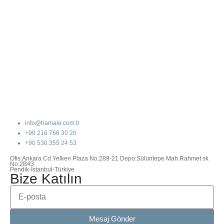
info@hamale.com.tr
+90 216 766 30 20
+90 530 355 24 53
Ofis:Ankara Cd.Yelken Plaza No:289-21 Depo:Sülüntepe Mah.Rahmet sk
No:2B43
Pendik-İstanbul-Türkiye
Bize Katılın
Mesaj Gönder