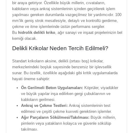
bir araya getiriyor. Özellikle büyük millerin, cıvataların,
kabloların veya ankraj sistemlerinin içinden geçirilerek işlem
yapılması gereken durumlarda vazgeçilmez bir yardımcıdır. 100
mm’lik geniş strok mesafesiyle, detaylı ve kontrollü gerdirme,
çekme ve itme işlemlerinde üstün performans sergiler.
Bu
hidrolik delikli kriko
, ağır sanayi ve inşaat projelerinizin bel
kemiği olacak.
Delikli Krikolar Neden Tercih Edilmeli?
Standart krikoların aksine, delikli (ortası boş) krikolar,
merkezlerindeki boşluk sayesinde benzersiz bir işlevsellik
sunar. Bu özellik, özellikle aşağıdaki gibi kritik uygulamalarda
hayati öneme sahiptir:
Ön Gerilmeli Beton Uygulamaları:
Köprüler, viyadükler
ve büyük yapılar inşa edilirken gergi çubuklarının ve
kabloların gerilmesi.
Ankraj ve Çekme Testleri:
Ankraj sistemlerinin test
edilmesi ve çeşitli çekme kuvveti gerektiren işlemler.
Ağır Parçaların Sökülmesi/Takılması:
Büyük millerin,
pimlerin veya yatakların kolayca ve güvenle sökülüp
takılması.