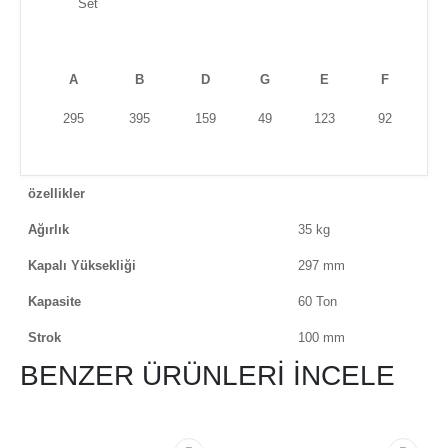
Set
A
B
D
G
E
F
295
395
159
49
123
92
özellikler
Ağırlık
35 kg
Kapalı Yüksekliği
297 mm
Kapasite
60 Ton
Strok
100 mm
BENZER ÜRÜNLERİ İNCELE