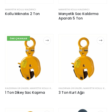
MANYETIK KOLLU KALDIRICI
MANYETIK KOLLU KALDIRICI
Kollu Mıknatıs 2 Ton
Manyetik Sac Kaldırma
Aparatı 5 Ton
ÖNE ÇIKANLAR
KALDIRMA ÜRÜNLERI
,
MANYETIK KOLLU KALDIRICI
KALDIRMA ÜRÜNLERI
,
SAC KALDIRMA APARATLARI
,
MANYETIK KOLLU KALDIRICI
1 Ton Dikey Sac Kapma
3 Ton Kurt Ağzı