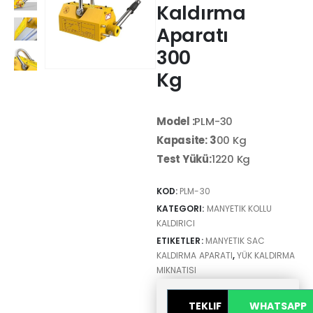
Kaldırma
Aparatı
300
Kg
Model :
PLM-30
Kapasite: 3
00 Kg
Test Yükü:
1220 Kg
KOD:
PLM-30
KATEGORI:
MANYETIK KOLLU
KALDIRICI
ETIKETLER:
MANYETIK SAC
KALDIRMA APARATI
,
YÜK KALDIRMA
MIKNATISI
TEKLIF
WHATSAPP