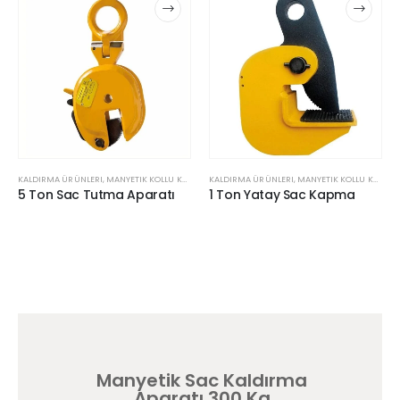
KALDIRMA ÜRÜNLERI
,
MANYETIK KOLLU KALDIRICI
KALDIRMA ÜRÜNLERI
,
SAC KALDIRMA APARATLARI
,
MANYETIK KOLLU KALDIRICI
5 Ton Sac Tutma Aparatı
1 Ton Yatay Sac Kapma
Manyetik Sac Kaldırma
Aparatı 300 Kg