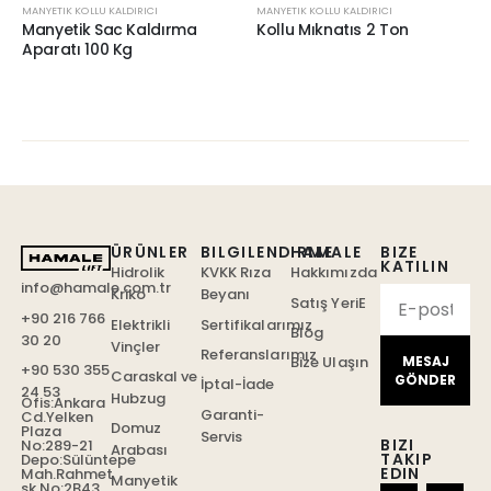
MANYETIK KOLLU KALDIRICI
MANYETIK KOLLU KALDIRICI
Manyetik Sac Kaldırma
Kollu Mıknatıs 2 Ton
Aparatı 100 Kg
ÜRÜNLER
BILGILENDIRME
HAMALE
BIZE
KATILIN
Hidrolik
KVKK Rıza
Hakkımızda
info@hamale.com.tr
Kriko
Beyanı
Satış YeriE
+90 216 766
Elektrikli
Sertifikalarımız
Blog
30 20
Vinçler
Referanslarımız
Bize Ulaşın
MESAJ
+90 530 355
Caraskal ve
GÖNDER
İptal-İade
24 53
Hubzug
Ofis:Ankara
Garanti-
Cd.Yelken
Domuz
Plaza
Servis
BIZI
No:289-21
Arabası
TAKIP
Depo:Sülüntepe
EDIN
Mah.Rahmet
Manyetik
sk No:2B43