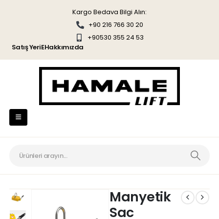
Kargo Bedava Bilgi Alın:
+90 216 766 30 20
+90530 355 24 53
Satış YeriE
Hakkımızda
Manyetik
Sac