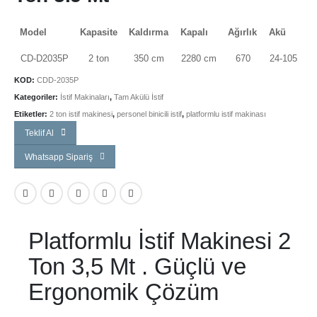
Model
Kapasite
Kaldırma
Kapalı
Ağırlık
Akü
CD-D2035P
2 ton
350 cm
2280 cm
670
24-105
KOD:
CDD-2035P
Kategoriler:
İstif Makinaları
,
Tam Akülü İstif
Etiketler:
2 ton istif makinesi
,
personel binicili istif
,
platformlu istif makinası
Teklif Al
Whatsapp Sipariş
Platformlu İstif Makinesi 2
Ton 3,5 Mt . Güçlü ve
Ergonomik Çözüm