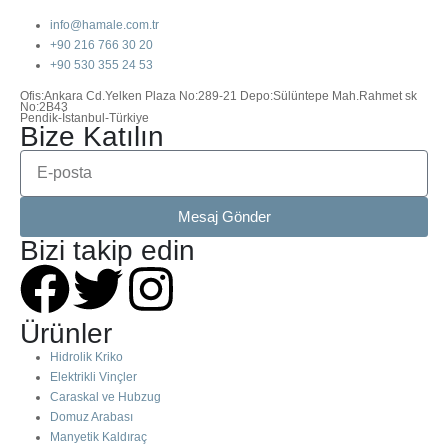
info@hamale.com.tr
+90 216 766 30 20
+90 530 355 24 53
Ofis:Ankara Cd.Yelken Plaza No:289-21 Depo:Sülüntepe Mah.Rahmet sk
No:2B43
Pendik-İstanbul-Türkiye
Bize Katılın
Mesaj Gönder
Bizi takip edin
Ürünler
Hidrolik Kriko
Elektrikli Vinçler
Caraskal ve Hubzug
Domuz Arabası
Manyetik Kaldıraç