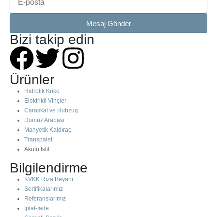
Mesaj Gönder
Bizi takip edin
Ürünler
Hidrolik Kriko
Elektrikli Vinçler
Caraskal ve Hubzug
Domuz Arabası
Manyetik Kaldıraç
Transpalet
Akülü İstif
Bilgilendirme
KVKK Rıza Beyanı
Sertifikalarımız
Referanslarımız
İptal-İade