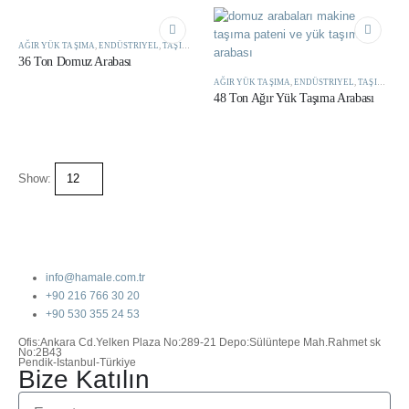
AĞIR YÜK TAŞIMA
,
ENDÜSTRIYEL
,
TAŞIMA ÜRÜNLERI
36 Ton Domuz Arabası
AĞIR YÜK TAŞIMA
,
ENDÜSTRIYEL
,
TAŞIMA ÜRÜNLERI
48 Ton Ağır Yük Taşıma Arabası
Show:
info@hamale.com.tr
+90 216 766 30 20
+90 530 355 24 53
Ofis:Ankara Cd.Yelken Plaza No:289-21 Depo:Sülüntepe Mah.Rahmet sk
No:2B43
Pendik-İstanbul-Türkiye
Bize Katılın